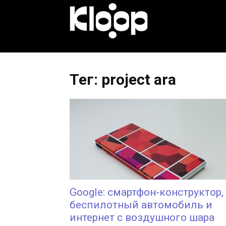
KLOOP.KG
—
Тег: project ara
Новости
Кыргызстана
Google: смартфон-конструктор,
беспилотный автомобиль и
интернет с воздушного шара