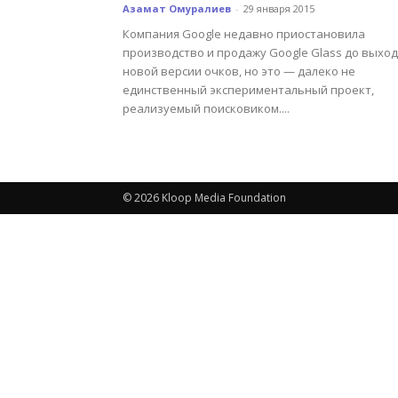
Азамат Омуралиев
-
29 января 2015
Компания Google недавно приостановила
производство и продажу Google Glass до выхо
новой версии очков, но это — далеко не
единственный экспериментальный проект,
реализуемый поисковиком....
© 2026 Kloop Media Foundation