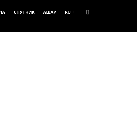
ЛА
СПУТНИК
АШАР
RU