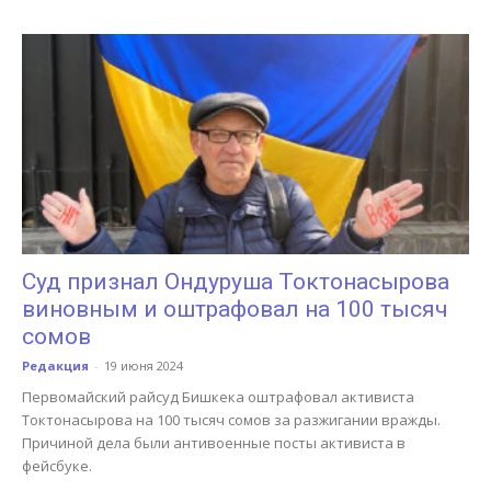
Суд признал Ондуруша Токтонасырова
виновным и оштрафовал на 100 тысяч
сомов
Редакция
-
19 июня 2024
Первомайский райсуд Бишкека оштрафовал активиста
Токтонасырова на 100 тысяч сомов за разжигании вражды.
Причиной дела были антивоенные посты активиста в
фейсбуке.