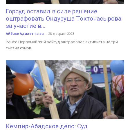
Горсуд оставил в силе решение
оштрафовать Ондуруша Токтонасырова
за участие в...
Айбике Адилет кызы
-
28 февраля 2023
Ранее Первомайский райсуд оштрафовал активиста на три
тысячи сомов.
Кемпир-Абадское дело: Суд