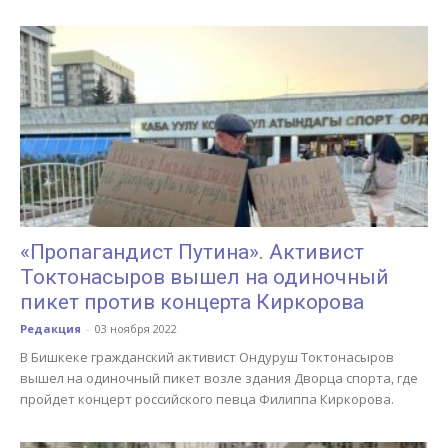
«Пропагандист Путина». Активист
Токтонасыров вышел на одиночный
пикет против концерта Киркорова
Редакция
-
03 ноября 2022
В Бишкеке гражданский активист Ондуруш Токтонасыров
вышел на одиночный пикет возле здания Дворца спорта, где
пройдет концерт российского певца Филиппа Киркорова.