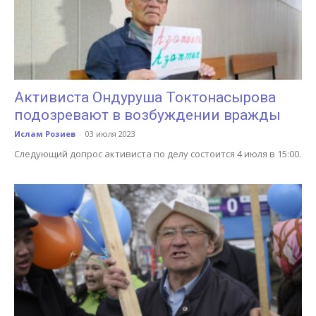
Активиста Ондуруша Токтонасырова
подозревают в возбуждении вражды
Ислам Розиев
-
03 июля 2023
Следующий допрос активиста по делу состоится 4 июля в 15:00.