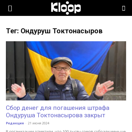
KLOOP.KG
Тег: Ондуруш Токтонасыров
—
Новости
Кыргызстана
Сбор денег для погашения штрафа
Ондуруша Токтонасырова закрыт
Редакция
-
21 июня 2024
В организации отметили, что 100 тысяч сомов собрали меньше