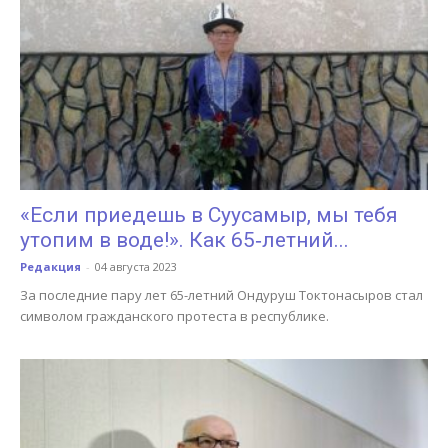
«Если приедешь в Суусамыр, мы тебя
утопим в воде!». Как 65‑летний...
Редакция
-
04 августа 2023
За последние пару лет 65-летний Ондуруш Токтонасыров стал
символом гражданского протеста в республике.