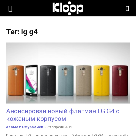
KLOOP.KG
Тег: lg g4
—
Новости
Кыргызстана
Анонсирован новый флагман LG G4 с
кожаным корпусом
Азамат Омуралиев
-
29 апреля 2015
Компания LG анонсировала новый флагман LG G4, доступный в