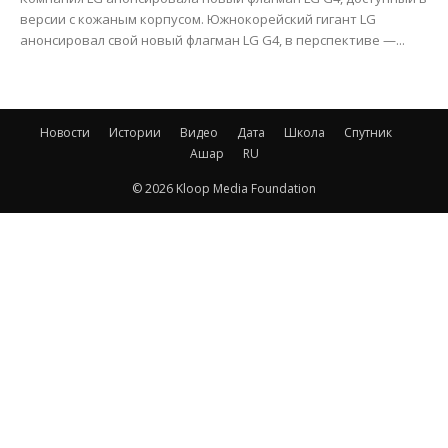
версии с кожаным корпусом. Южнокорейский гигант LG
анонсировал свой новый флагман LG G4, в перспективе —...
Новости
Истории
Видео
Дата
Школа
Спутник
Ашар
RU
© 2026 Kloop Media Foundation