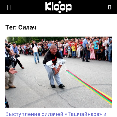
KLOOP.KG
Тег: Силач
—
Новости
Кыргызстана
Выступление силачей «Ташчайнара» и