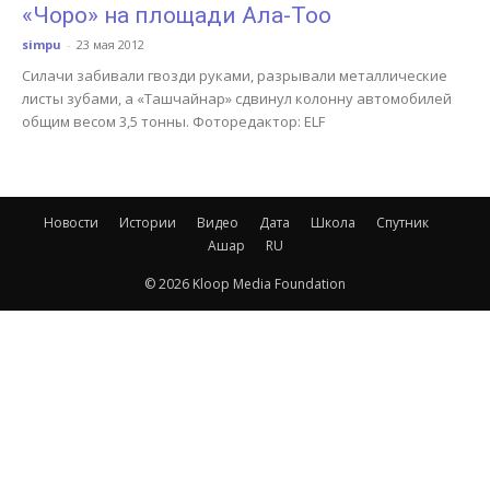
«Чоро» на площади Ала-Тоо
simpu
-
23 мая 2012
Силачи забивали гвозди руками, разрывали металлические
листы зубами, а «Ташчайнар» сдвинул колонну автомобилей
общим весом 3,5 тонны. Фоторедактор: ELF
Новости
Истории
Видео
Дата
Школа
Спутник
Ашар
RU
© 2026 Kloop Media Foundation