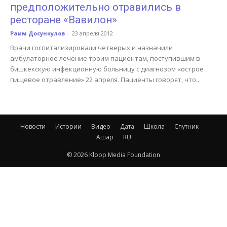
предположительно отравились в
ресторане «Вавилон»
Раим Досункулов
-
23 апреля 2012
Врачи госпитализировали четверых и назначили
амбулаторное лечение троим пациентам, поступившим в
бишкекскую инфекционную больницу с диагнозом «острое
пищевое отравление» 22 апреля. Пациенты говорят, что...
Новости
Истории
Видео
Дата
Школа
Спутник
Ашар
RU
© 2026 Kloop Media Foundation