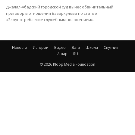
Джалал-Абадский городской суд вынес обвинительный
приговор в отношении Базаркулова по статье
«Злоупотребление служебным положением».
Новости
Истории
Видео
Дата
Школа
Спутник
Ашар
RU
© 2026 Kloop Media Foundation