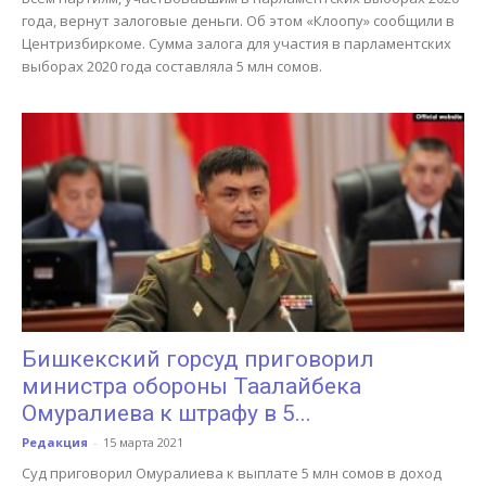
года, вернут залоговые деньги. Об этом «Клоопу» сообщили в
Центризбиркоме. Сумма залога для участия в парламентских
выборах 2020 года составляла 5 млн сомов.
Бишкекский горсуд приговорил
министра обороны Таалайбека
Омуралиева к штрафу в 5...
Редакция
-
15 марта 2021
Суд приговорил Омуралиева к выплате 5 млн сомов в доход