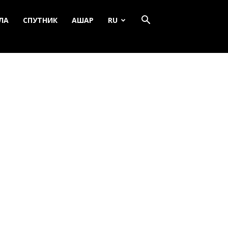
ЛА
СПУТНИК
АШАР
RU