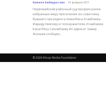
Камила Баймуратова
-
05 февраля 2021
Первомайский районный суд продлил ранее
избранную меру пресечения экс-советнику
бывшего президента Алмазбека Атамбаева
Фариду Ниязову и телохранителю Атамбаева
Канатбеку Сагымбаеву.Их адвокат Замир
Жоошев сообщил,...
© 2026 Kloop Media Foundation