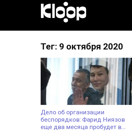
KLOOP.KG
—
Тег: 9 октября 2020
Новости
Кыргызстана
Дело об организации
беспорядков: Фарид Ниязов
еще два месяца пробудет в...