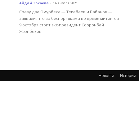
Айдай Токоева
-
16 января 2021
Сразу два Омурбека — Текебаев и Бабанов —
заявили, что за беспорядками во время митингов
9 октября стоит экс-президент Сооронбай
Жээнбеков.
Новости
Истории