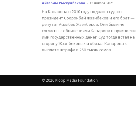
Айгерим Рыскулбекова
-
12 января 2021
На Капарова в 2010 году подали в суд экс-
президент Сооронбай Жээнбеков и его брат —
депутат Асылбек Жээнбеков. Они были не
согласны с обвинениями Капарова в присвоени
ими государственных денег. Суд тогда встал на
сторону Жээнбековых и обязал Капарова к
выплате штрафа в 250 тысяч сомов.
© 2026 Kloop Media Foundation