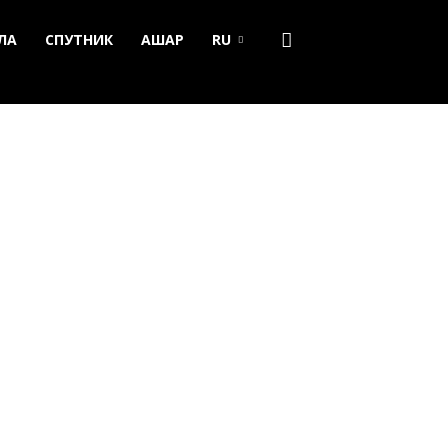
ЛА
СПУТНИК
АШАР
RU