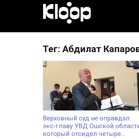
KLOOP.KG
—
Тег: Абдилат Капаро
Новости
Кыргызстана
Верховный суд не оправдал
экс-главу УВД Ошской области
который отсидел четыре...