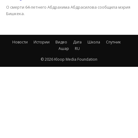
О смерти 64-летнего Абдрахима Абдрасилова сообщила мэрия
Бишкека.
Новости
Истории
Видео
Дата
Школа
Спутник
Ашар
RU
© 2026 Kloop Media Foundation