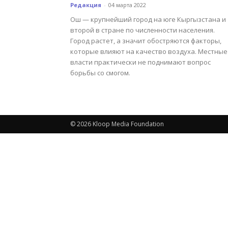
Редакция
-
04 марта 2022
Ош — крупнейший город на юге Кыргызстана и
второй в стране по численности населения.
Город растет, а значит обостряются факторы,
которые влияют на качество воздуха. Местные
власти практически не поднимают вопрос
борьбы со смогом.
© 2026 Kloop Media Foundation