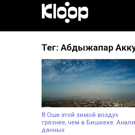
KLOOP.KG
—
Тег: Абдыжапар Акк
Новости
Кыргызстана
В Оше этой зимой воздух
грязнее, чем в Бишкеке. Анал
данных