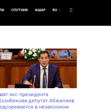
ЛА
СПУТНИК
АШАР
RU
ват экс-президента
ээнбекова депутат Абжалиев
одозревается в незаконном