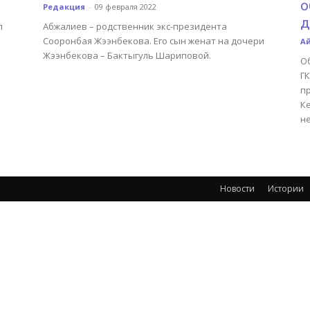
о
Редакция
-
09 февраля 2022
д
л
Абжалиев – родственник экс-президента
Сооронбая Жээнбекова. Его сын женат на дочери
А
Жээнбекова – Бактыгуль Шариповой.
О
Г
п
К
не
Новости
Истории