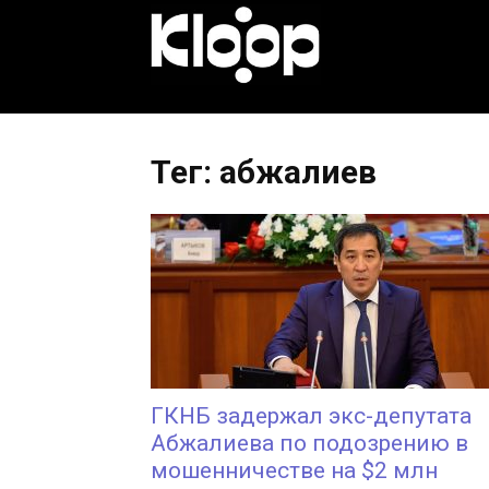
KLOOP.KG
—
Тег: абжалиев
Новости
Кыргызстана
ГКНБ задержал экс-депутата
Абжалиева по подозрению в
мошенничестве на $2 млн