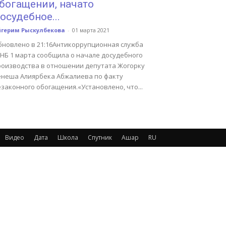
богащении, начато
осудебное...
йгерим Рыскулбекова
-
01 марта 2021
бновлено в 21:16Антикоррупционная служба
КНБ 1 марта сообщила о начале досудебного
роизводства в отношении депутата Жогорку
енеша Алиярбека Абжалиева по факту
законного обогащения.«Установлено, что...
Видео
Дата
Школа
Спутник
Ашар
RU