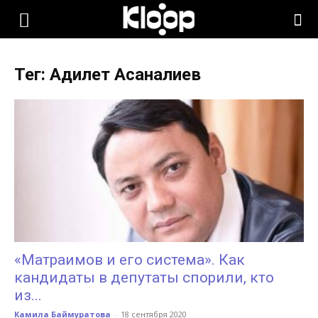
KLOOP.KG
Тег: Адилет Асаналиев
—
Новости
Кыргызстана
«Матраимов и его система». Как
кандидаты в депутаты спорили, кто
из...
Камила Баймуратова
-
18 сентября 2020