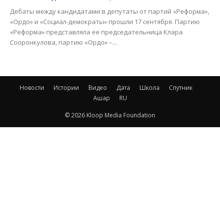
Дебаты между кандидатами в депутаты от партий «Реформа»,
«Ордо» и «Социал-демократы» прошли 17 сентября. Партию
«Реформа» представляла ее председательница Клара
Сооронкулова, партию «Ордо» –...
Новости
Истории
Видео
Дата
Школа
Спутник
Ашар
RU
© 2026 Kloop Media Foundation