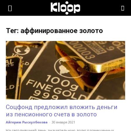
KLOOP.KG
Тег: аффинированное золото
—
Новости
Кыргызстана
Соцфонд предложил вложить деньги
из пенсионного счета в золото
Айгерим Рыскулбекова
-
30 января 2021
На сегодняшний день значительную долю размещенных