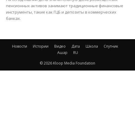
пенсионных активов занимают традиционные финансовые
инструменты, такие как ГЦБ и депозиты в коммерческих
банках.
Новости
Истории
Видео
Дата
Школа
Спутник
Ашар
RU
© 2026 Kloop Media Foundation