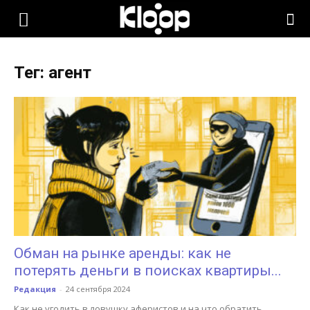
KLOOP.KG
Тег: агент
—
Новости
Кыргызстана
Обман на рынке аренды: как не
потерять деньги в поисках квартиры...
Редакция
-
24 сентября 2024
Как не угодить в ловушку аферистов и на что обратить