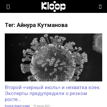
KLOOP.KG
Тег: Айнура Кутманова
—
Новости
Кыргызстана
Второй «черный июль» и нехватка коек.
Эксперты предупредили о резком
росте...
Елена Короткова
-
19 июня 2021