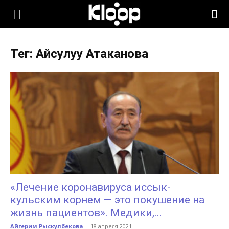
KLOOP.KG
Тег: Айсулуу Атаканова
—
Новости
Кыргызстана
«Лечение коронавируса иссык-
кульским корнем — это покушение на
жизнь пациентов». Медики,...
Айгерим Рыскулбекова
-
18 апреля 2021