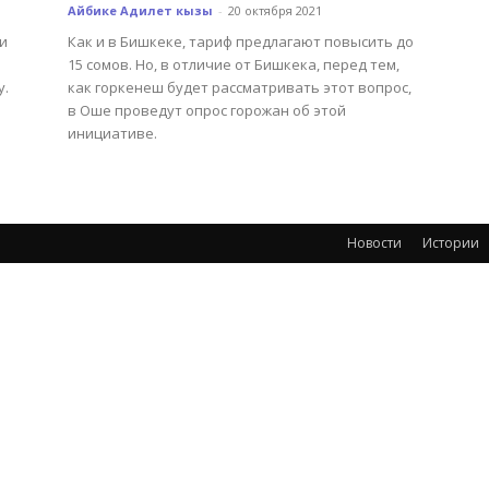
Айбике Адилет кызы
-
20 октября 2021
 и
Как и в Бишкеке, тариф предлагают повысить до
15 сомов. Но, в отличие от Бишкека, перед тем,
у.
как горкенеш будет рассматривать этот вопрос,
в Оше проведут опрос горожан об этой
инициативе.
Новости
Истории