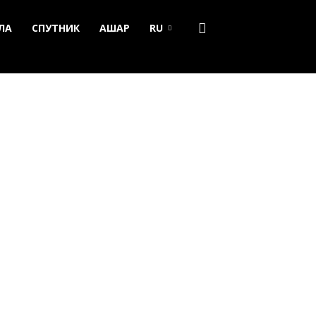
ЛА
СПУТНИК
АШАР
RU