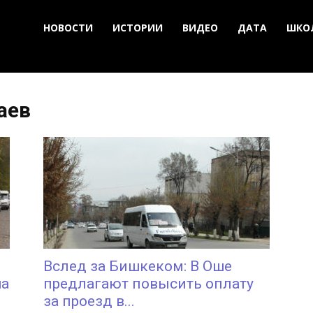
НОВОСТИ
ИСТОРИИ
ВИДЕО
ДАТА
ШКО
аев
Вслед за Бишкеком: В Оше
на
предлагают повысить оплату
за проезд в...