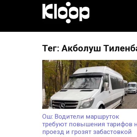
KLOOP.KG
—
Тег: Акболуш Тиленб
Новости
Кыргызстана
Ош: Водители маршруток
требуют повышения тарифов 
проезд и грозят забастовкой