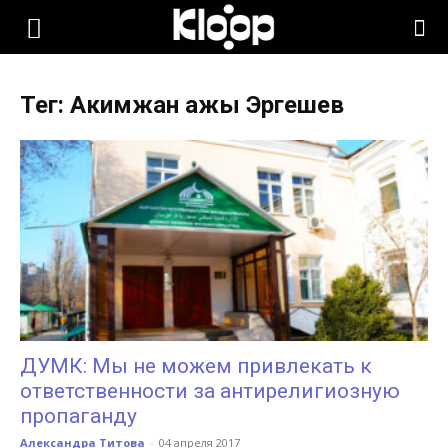
KLOOP.KG
Тег: Акимжан ажы Эргешев
—
Новости
Кыргызстана
ДУМК: Мы не можем привлекать к
ответственности за антирелигиозную
пропаганду
Александра Титова
-
04 апреля 2017