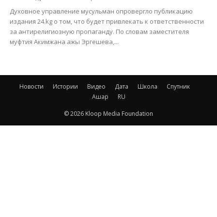
Духовное управление мусульман опровергло публикацию
издания 24.kg о том, что будет привлекать к ответственности
за антирелигиозную пропаганду. По словам заместителя
муфтия Акимжана ажы Эргешева,...
Новости
Истории
Видео
Дата
Школа
Спутник
Ашар
RU
© 2026 Kloop Media Foundation