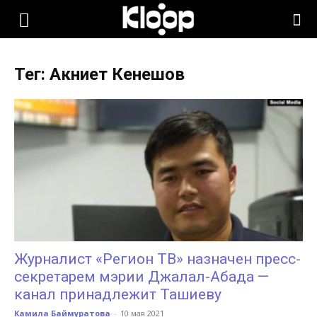
KLOOP.KG
Тег: Акниет Кенешов
—
Новости
Кыргызстана
Журналист «Регион ТВ» назначен пресс-
секретарем мэрии Джалал-Абада —
канал принадлежит Ташиеву
Камила Баймуратова
-
10 мая 2021