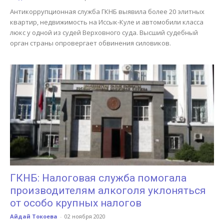
Антикоррупционная служба ГКНБ выявила более 20 элитных
квартир, недвижимость на Иссык-Куле и автомобили класса
люкс у одной из судей Верховного суда. Высший судебный
орган страны опровергает обвинения силовиков.
ГКНБ: Налоговая служба помогала
производителям алкоголя уклоняться
от особо крупных налогов
Айдай Токоева
-
02 ноября 2020