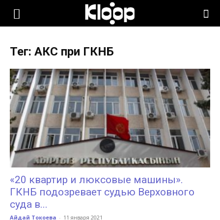
KLOOP.KG
Тег: АКС при ГКНБ
—
Новости
Кыргызстана
«20 квартир и люксовые машины».
ГКНБ подозревает судью Верховного
суда в...
Айдай Токоева
-
11 января 2021