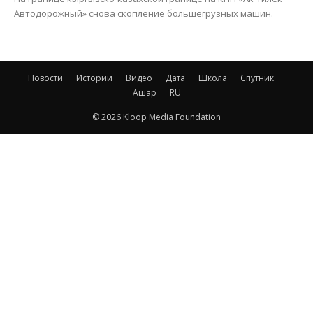
Автодорожный» снова скопление большегрузных машин.
Новости
Истории
Видео
Дата
Школа
Спутник
Ашар
RU
© 2026 Kloop Media Foundation