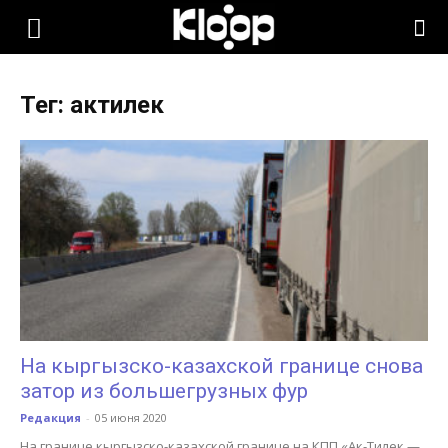
KLOOP.KG
Тег: актилек
—
Новости
Кыргызстана
На кыргызско-казахской границе снова
затор из большегрузных фур
Редакция
-
05 июня 2020
На границе кыргызско-казахской границе на КПП «Ак-Тилек —