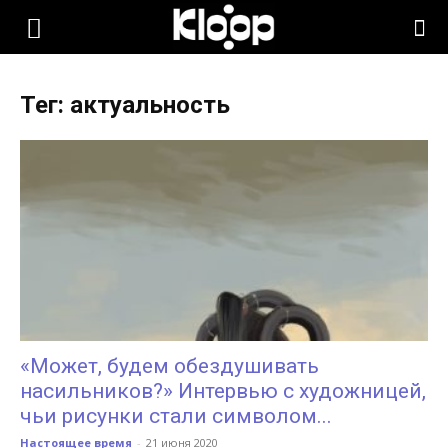
KLOOP.KG
Тег: актуальность
—
Новости
Кыргызстана
«Может, будем обездушивать
насильников?» Интервью с художницей,
чьи рисунки стали символом...
Настоящее время
-
21 июня 2020