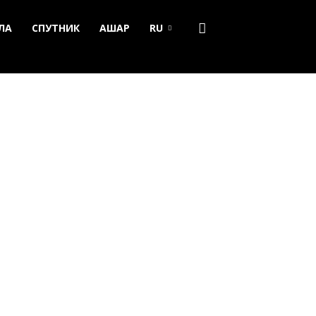
ЛА
СПУТНИК
АШАР
RU