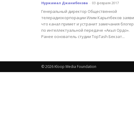
Нуржамал Джанибекова
-
03 февраля 2017
Генеральный директор Общественной
телерадиокорпорации Илим Карыпбеков заяви
что канал примет и устранит замечания блогер
по интеллектуальной передаче «Акыл Ордо».
Ранее основатель студии TopTash Бекзат...
© 2026 Kloop Media Foundation