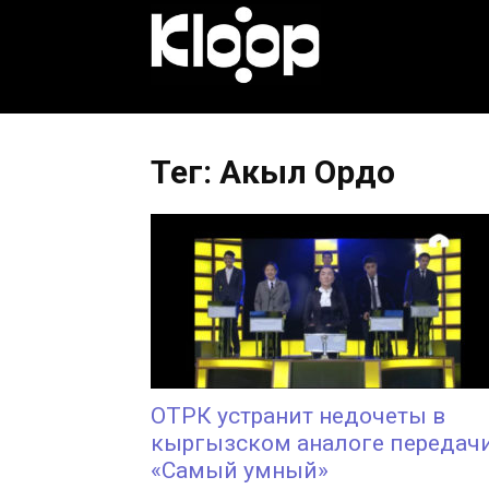
KLOOP.KG
—
Тег: Акыл Ордо
Новости
Кыргызстана
ОТРК устранит недочеты в
кыргызском аналоге передач
«Самый умный»