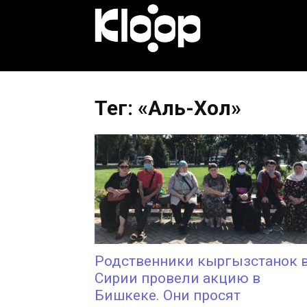
KLOOP.KG
—
Тег: «Аль-Хол»
Новости
Кыргызстана
Родственники кыргызстанок 
Сирии провели акцию в
Бишкеке. Они просят