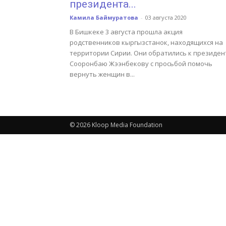
президента...
Камила Баймуратова
-
03 августа 2020
В Бишкеке 3 августа прошла акция
родственников кыргызстанок, находящихся на
территории Сирии. Они обратились к президен
Сооронбаю Жээнбекову с просьбой помочь
вернуть женщин в...
© 2026 Kloop Media Foundation