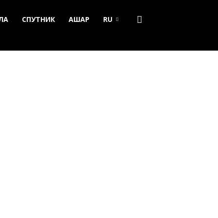
ЛА
СПУТНИК
АШАР
RU