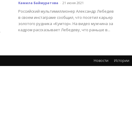
Камила Баймуратова
-
21 июня 2021
Российский мультимиллионер Александр Лебедев
в своем инстаграме сообщил, что посетил карьер
золотого рудника «Кумтор». На видео мужчина за
кадром рассказывает Лебедеву, что раньше в...
.
Новости
Истории