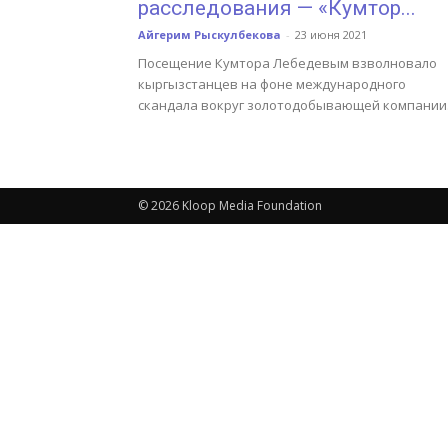
расследования — «Кумтор...
Айгерим Рыскулбекова
-
23 июня 2021
Посещение Кумтора Лебедевым взволновало
кыргызстанцев на фоне международного
скандала вокруг золотодобывающей компании
© 2026 Kloop Media Foundation