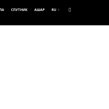
ЛА
СПУТНИК
АШАР
RU