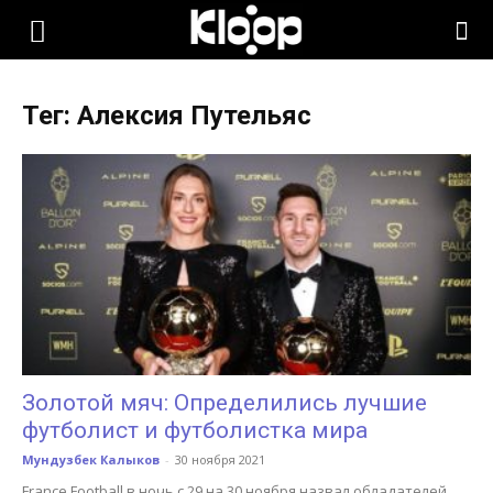
KLOOP.KG
Тег: Алексия Путельяс
—
Новости
Кыргызстана
Золотой мяч: Определились лучшие
футболист и футболистка мира
Мундузбек Калыков
-
30 ноября 2021
France Football в ночь с 29 на 30 ноября назвал обладателей