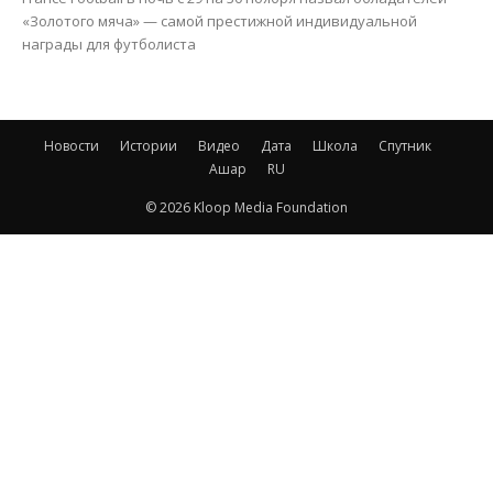
«Золотого мяча» — самой престижной индивидуальной
награды для футболиста
Новости
Истории
Видео
Дата
Школа
Спутник
Ашар
RU
© 2026 Kloop Media Foundation