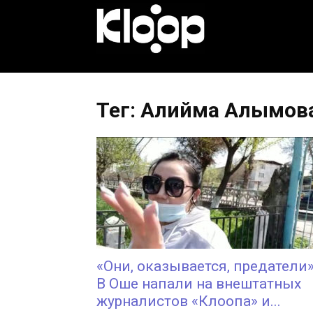
KLOOP.KG
—
Тег: Алийма Алымов
Новости
Кыргызстана
«Они, оказывается, предатели»
В Оше напали на внештатных
журналистов «Клоопа» и...