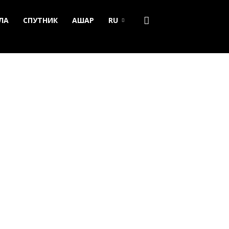
ЛА
СПУТНИК
АШАР
RU