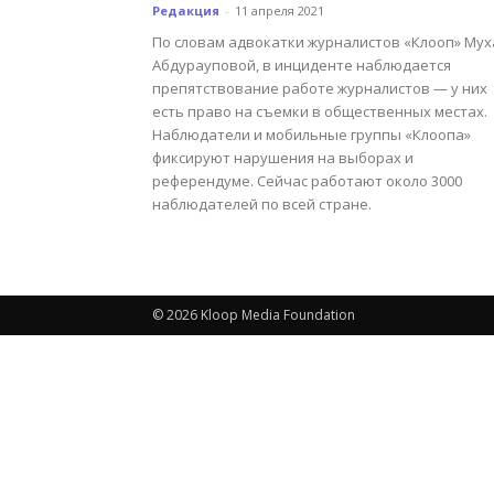
Редакция
-
11 апреля 2021
По словам адвокатки журналистов «Клооп» Мух
Абдурауповой, в инциденте наблюдается
препятствование работе журналистов — у них
есть право на съемки в общественных местах.
Наблюдатели и мобильные группы «Клоопа»
фиксируют нарушения на выборах и
референдуме. Сейчас работают около 3000
наблюдателей по всей стране.
© 2026 Kloop Media Foundation