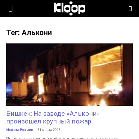
KLOOP.KG
Тег: Алькони
—
Новости
Кыргызстана
Бишкек: На заводе «Алькони»
произошел крупный пожар
Ислам Розиев
-
31 марта 2023
По предварительной информации, площадь возгорания