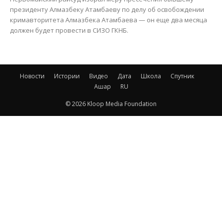
президенту Алмазбеку Атамбаеву по делу об освобождении
кримавторитета Алмазбека Атамбаева — он еще два месяца
должен будет провести в СИЗО ГКНБ.
Новости
Истории
Видео
Дата
Школа
Спутник
Ашар
RU
© 2026 Kloop Media Foundation