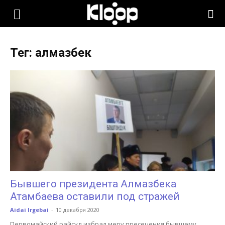
KLOOP.KG
Тег: алмазбек
—
Новости
Кыргызстана
Бывшего президента Алмазбека
Атамбаева оставили под стражей
Aidai Irgebai
-
10 декабря 2020
Первомайский райсуд избрал меру пресечения бывшему