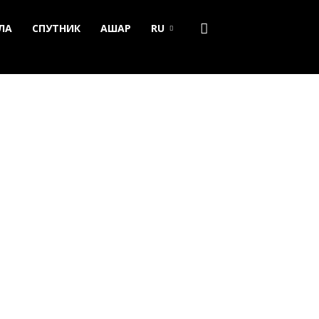
ЛА
СПУТНИК
АШАР
RU