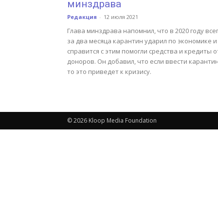
минздрава
Редакция
-
12 июля 2021
Глава минздрава напомнил, что в 2020 году все
за два месяца карантин ударил по экономике и
справится с этим помогли средства и кредиты о
доноров. Он добавил, что если ввести карантин
то это приведет к кризису.
© 2026 Kloop Media Foundation