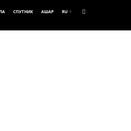
ЛА
СПУТНИК
АШАР
RU