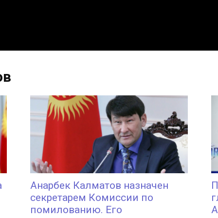
ов
а
Анарбек Калматов назначен
П
секретарем Комиссии по
г
помилованию. Его
А