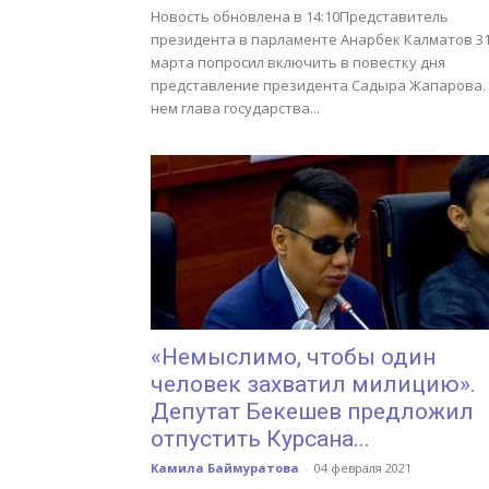
Новость обновлена в 14:10Представитель
президента в парламенте Анарбек Калматов 3
марта попросил включить в повестку дня
представление президента Садыра Жапарова.
нем глава государства...
«Немыслимо, чтобы один
человек захватил милицию».
Депутат Бекешев предложил
отпустить Курсана...
Камила Баймуратова
-
04 февраля 2021