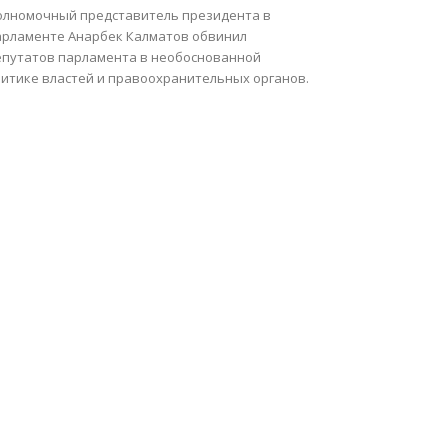
олномочный представитель президента в
арламенте Анарбек Калматов обвинил
епутатов парламента в необоснованной
ритике властей и правоохранительных органов.