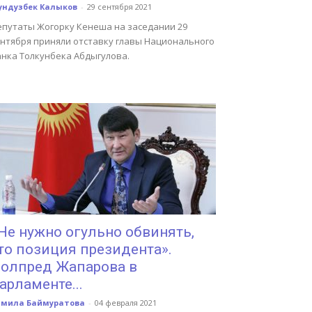
ундузбек Калыков
-
29 сентября 2021
епутаты Жогорку Кенеша на заседании 29
ентября приняли отставку главы Национального
анка Толкунбека Абдыгулова.
Не нужно огульно обвинять,
то позиция президента».
олпред Жапарова в
арламенте...
амила Баймуратова
-
04 февраля 2021