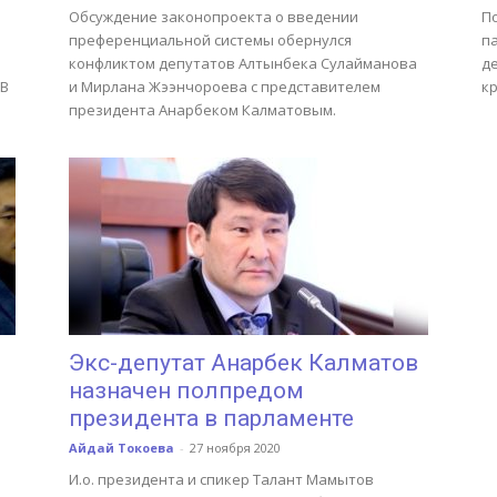
Обсуждение законопроекта о введении
П
1
преференциальной системы обернулся
п
конфликтом депутатов Алтынбека Сулайманова
д
 В
и Мирлана Жээнчороева с представителем
к
президента Анарбеком Калматовым.
Экс-депутат Анарбек Калматов
назначен полпредом
президента в парламенте
Айдай Токоева
-
27 ноября 2020
И.о. президента и спикер Талант Мамытов