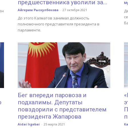
предшественника уволили за...
М
Айгерим Рыскулбекова
-
27 октября 2021
ен
Д
с
До этого Калматов занимал должность
б
полномочного представителя президента в
парламенте.
Бег впереди паровоза и
«
о
подхалимы. Депутаты
э
повздорили с представителем
П
президента Жапарова
п
Aidai Irgebai
-
25 марта 2021
К