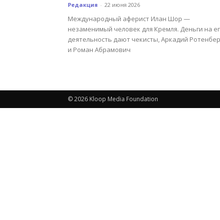
Редакция
-
22 июня 2026
Международный аферист Илан Шор —
незаменимый человек для Кремля. Деньги на е
деятельность дают чекисты, Аркадий Ротенбер
и Роман Абрамович
© 2026 Kloop Media Foundation