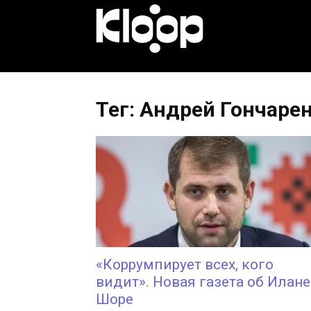
KLOOP.KG
—
Тег: Андрей Гончаре
Новости
Кыргызстана
«Коррумпирует всех, кого
видит». Новая газета об Илане
Шоре