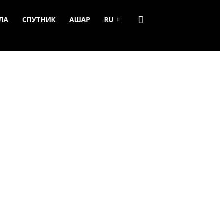
ЛА
СПУТНИК
АШАР
RU