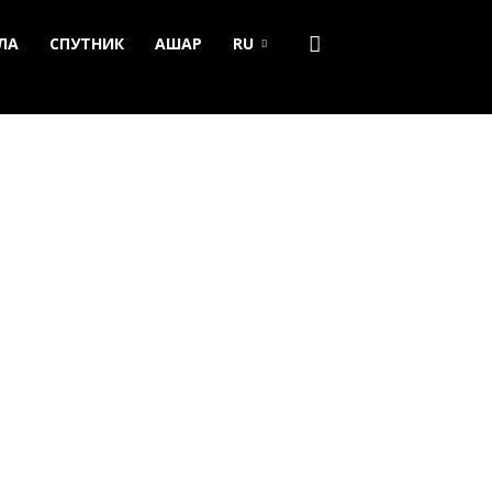
ЛА
СПУТНИК
АШАР
RU