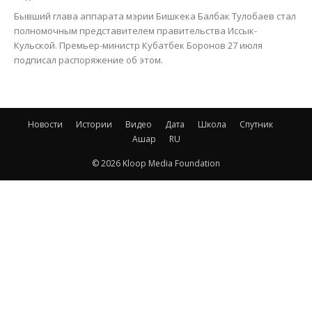
Бывший глава аппарата мэрии Бишкека Балбак Тулобаев стал
полномочным представителем правительства Иссык-
Кульской. Премьер-министр Кубатбек Боронов 27 июля
подписал распоряжение об этом.
Новости
Истории
Видео
Дата
Школа
Спутник
Ашар
RU
© 2026 Kloop Media Foundation