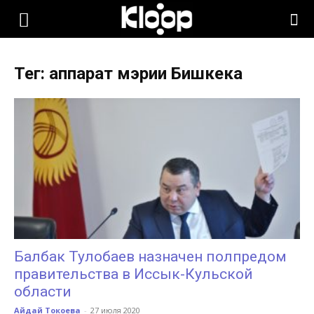
KLOOP.KG
Тег: аппарат мэрии Бишкека
—
Новости
Кыргызстана
Балбак Тулобаев назначен полпредом
правительства в Иссык-Кульской
области
Айдай Токоева
-
27 июля 2020