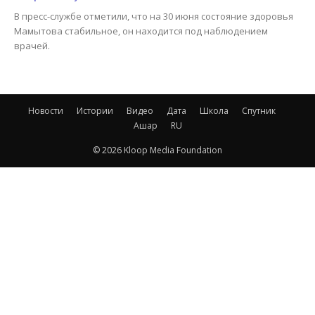
В пресс-службе отметили, что на 30 июня состояние здоровья
Мамытова стабильное, он находится под наблюдением
врачей.
Новости
Истории
Видео
Дата
Школа
Спутник
Ашар
RU
© 2026 Kloop Media Foundation