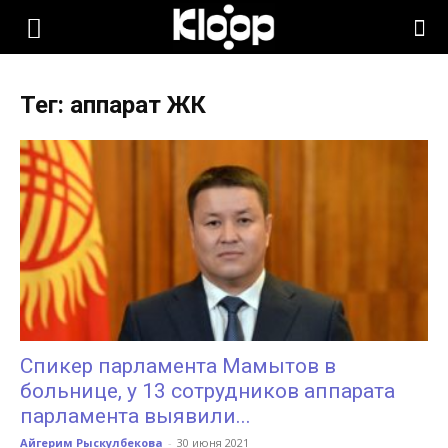
KLOOP.KG
Тег: аппарат ЖК
—
Новости
Кыргызстана
Спикер парламента Мамытов в
больнице, у 13 сотрудников аппарата
парламента выявили...
Айгерим Рыскулбекова
-
30 июня 2021