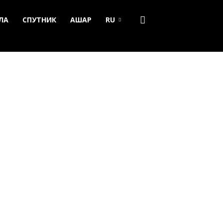
ЛА
СПУТНИК
АШАР
RU