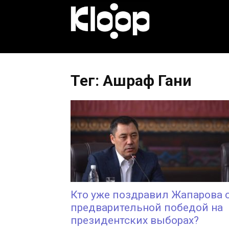
KLOOP.KG
—
Тег: Ашраф Гани
Новости
Кыргызстана
Кто уже поздравил Жапарова 
предварительной победой на
президентских выборах?