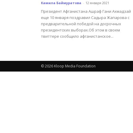
Камила Баймуратова
-
12 января 2021
Президент Афганистана Ашраф Гани Ахмадзай
еще 10 января поздравил Садыра Жапарова с
предварительной победой на досрочных
президентских выборах.Об этом в своем
твиттере сообщило афганистанское...
© 2026 Kloop Media Foundation