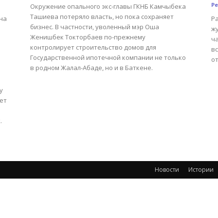
Р
Окружение опального экс-главы ГКНБ Камчыбека
Ташиева потеряло власть, но пока сохраняет
на
Р
бизнес. В частности, уволенный мэр Оша
ж
Женишбек Токторбаев по-прежнему
ч
контролирует строительство домов для
в
Государственной ипотечной компании не только
о
в родном Жалал-Абаде, но и в Баткене.
у
ет
.
Новости
Истории