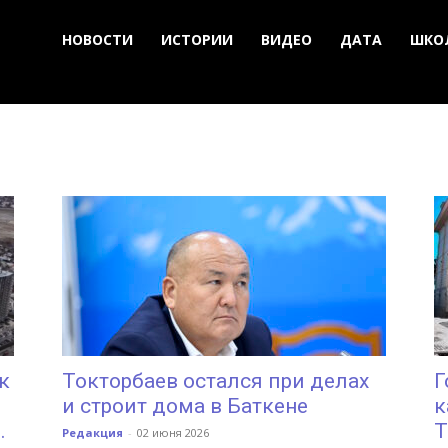
НОВОСТИ
ИСТОРИИ
ВИДЕО
ДАТА
ШКО
к
Токторбаев остался при делах
Г
и строит дома в Баткене
к
.
Т
Редакция
-
02 июня 2026