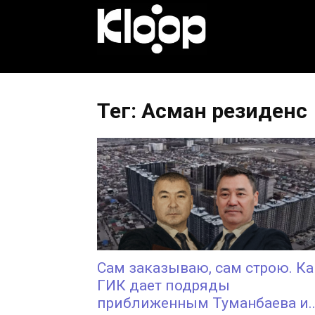
KLOOP.KG
—
Тег: Асман резиденс
Новости
Кыргызстана
Сам заказываю, сам строю. Ка
ГИК дает подряды
приближенным Туманбаева и..