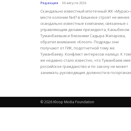
Редакция
-
06 августа 2026
Скандально известный ипотечный ЖК «Мурас» 
месте колонии №47 в Бишкеке строят не менее
скандально известные компании, связанные с
управляющим делами президента, Каныбеком
Туманбаевым и близкими Садыра Жапарова,
обратил внимание «Клооп». Подряды они
получают от ГИК, подотчетной тому же
Туманбаеву. Конфликт интересов налицо. К том
же недавно стало известно, что Туманбаев име
российское гражданство и по закону не может
занимать руководящие должности в госорганах
© 2026 Kloop Media Foundation