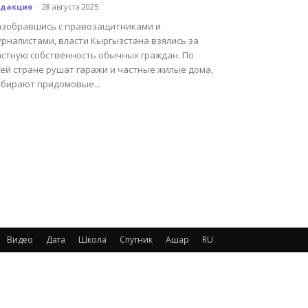
едакция
-
28 августа 2025
азобравшись с правозащитниками и
урналистами, власти Кыргызстана взялись за
астную собственность обычных граждан. По
сей стране рушат гаражи и частные жилые дома,
тбирают придомовые...
Видео
Дата
Школа
Спутник
Ашар
RU