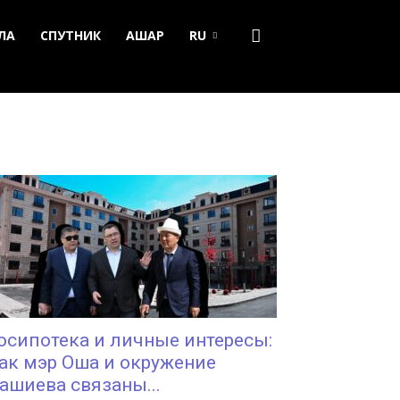
ЛА
СПУТНИК
АШАР
RU
осипотека и личные интересы:
ак мэр Оша и окружение
ашиева связаны...