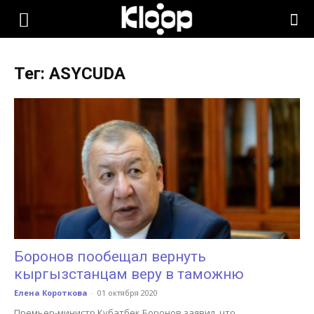
KLOOP.KG
Тег: ASYCUDA
—
Новости
Кыргызстана
Боронов пообещал вернуть
кыргызстанцам веру в таможню
Елена Короткова
-
01 октября 2020
Премьер-министр Кубатбек Боронов заявил, что