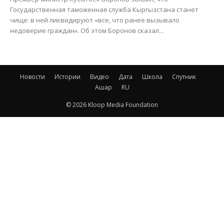
Государственная таможенная служба Кыргызстана станет
чище: в ней ликвидируют «все, что ранее вызывало
недоверие граждан». Об этом Боронов сказал...
Новости
Истории
Видео
Дата
Школа
Спутник
Ашар
RU
© 2026 Kloop Media Foundation