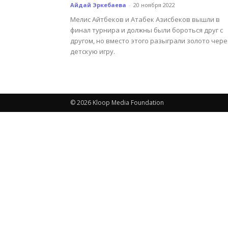
Айдай Эркебаева
-
20 ноября 2022
Мелис Айтбеков и Атабек Азисбеков вышли в
финал турнира и должны были бороться друг с
другом, но вместо этого разыграли золото чере
детскую игру.
© 2026 Kloop Media Foundation