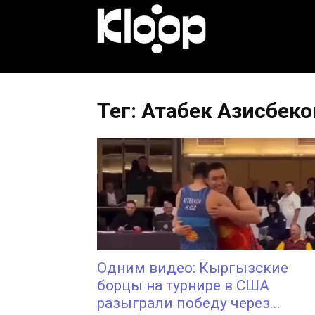
KLOOP.KG
—
Тег: Атабек Азисбеко
Новости
Кыргызстана
Одним видео: Кыргызские
борцы на турнире в США
разыграли победу через...