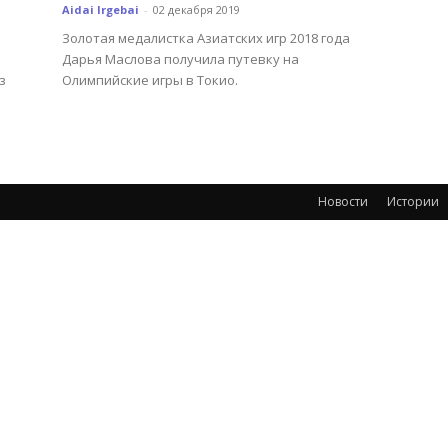
Aidai Irgebai
-
02 декабря 2019
Золотая медалистка Азиатских игр 2018 года
Дарья Маслова получила путевку на
з
Олимпийские игры в Токио.
Новости
Истории