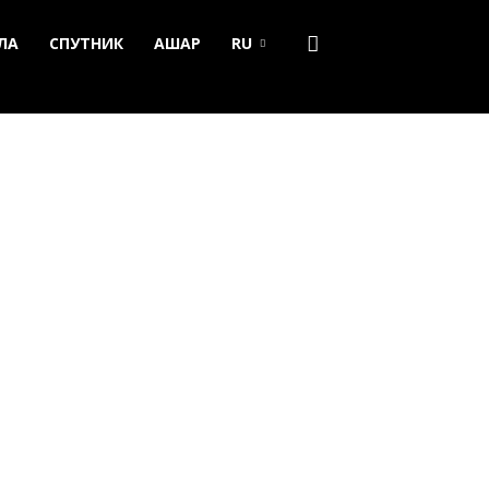
ЛА
СПУТНИК
АШАР
RU