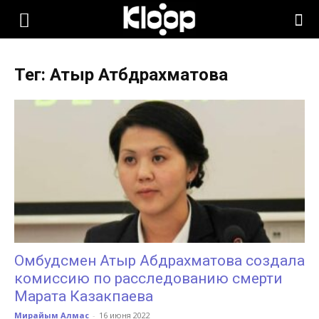
KLOOP.KG
Тег: Атыр Атбдрахматова
—
Новости
Кыргызстана
Омбудсмен Атыр Абдрахматова создала
комиссию по расследованию смерти
Марата Казакпаева
Мирайым Алмас
-
16 июня 2022