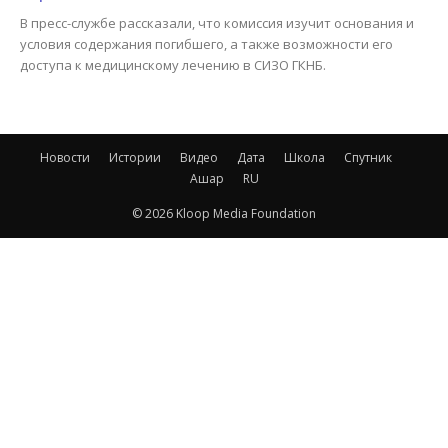
В пресс-службе рассказали, что комиссия изучит основания и
условия содержания погибшего, а также возможности его
доступа к медицинскому лечению в СИЗО ГКНБ.
Новости
Истории
Видео
Дата
Школа
Спутник
Ашар
RU
© 2026 Kloop Media Foundation