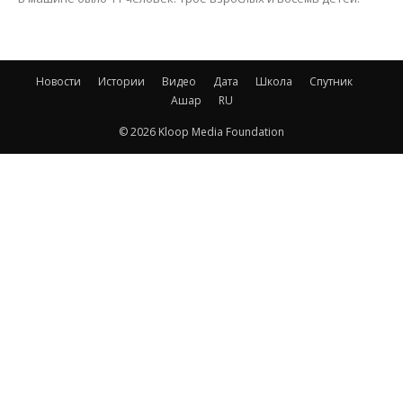
Новости
Истории
Видео
Дата
Школа
Спутник
Ашар
RU
© 2026 Kloop Media Foundation