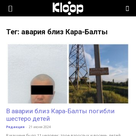
KLOOP.KG
Тег: авария близ Кара-Балты
—
Новости
Кыргызстана
В аварии близ Кара-Балты погибли
шестеро детей
Редакция
-
21 июня 2024
В машине было 11 человек: трое взрослых и восемь детей.