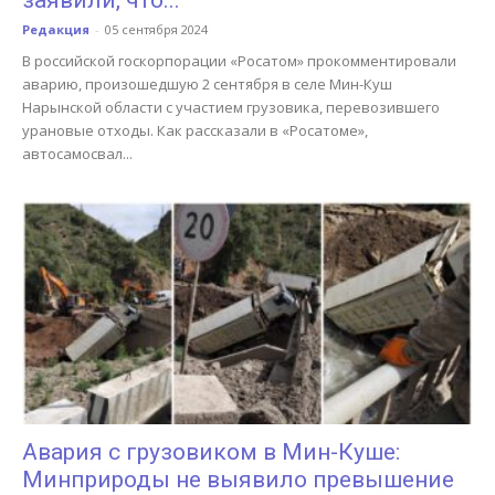
заявили, что...
Редакция
-
05 сентября 2024
В российской госкорпорации «Росатом» прокомментировали
аварию, произошедшую 2 сентября в селе Мин-Куш
Нарынской области с участием грузовика, перевозившего
урановые отходы. Как рассказали в «Росатоме»,
автосамосвал...
Авария с грузовиком в Мин-Куше:
Минприроды не выявило превышение