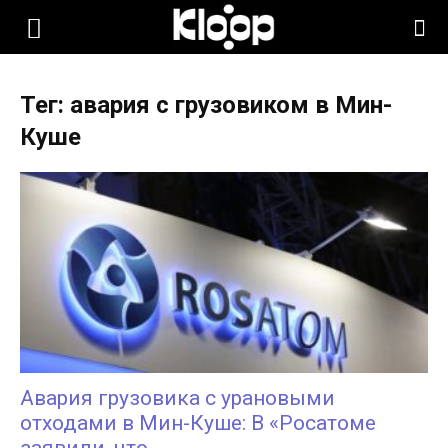
KLOOP.KG
Тег: авария с грузовиком в Мин-
—
Куше
Новости
Кыргызстана
Авария грузовика с урановыми
отходами в Мин-Куше: В «Росатоме