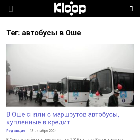
KLOOP.KG
Тег: автобусы в Оше
—
Новости
Кыргызстана
В Оше сняли с маршрутов автобусы,
купленные в кредит
Редакция
-
18 октября 2024
В Оше автобусы, полученные в 2016 году из России, месяц