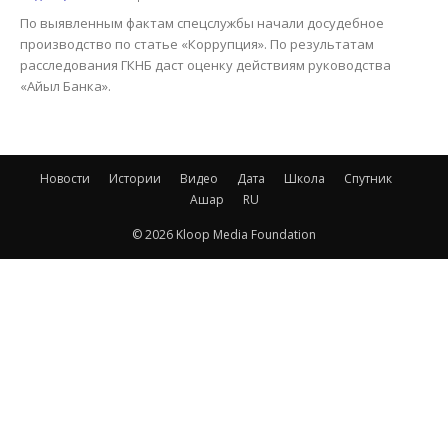
По выявленным фактам спецслужбы начали досудебное
производство по статье «Коррупция». По результатам
расследования ГКНБ даст оценку действиям руководства
«Айыл Банка».
Новости
Истории
Видео
Дата
Школа
Спутник
Ашар
RU
© 2026 Kloop Media Foundation