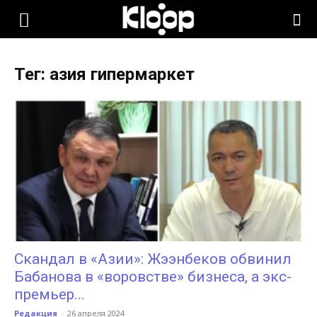
KLOOP.KG
Тег: азия гипермаркет
—
Новости
Кыргызстана
Скандал в «Азии»: Жээнбеков обвинил
Бабанова в «воровстве» бизнеса, а экс-
премьер...
Редакция
-
26 апреля 2024