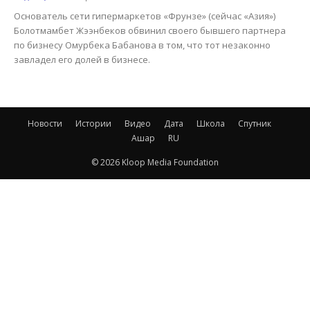
Основатель сети гипермаркетов «Фрунзе» (сейчас «Азия»)
Болотмамбет Жээнбеков обвинил своего бывшего партнера
по бизнесу Омурбека Бабанова в том, что тот незаконно
завладел его долей в бизнесе.
Новости
Истории
Видео
Дата
Школа
Спутник
Ашар
RU
© 2026 Kloop Media Foundation