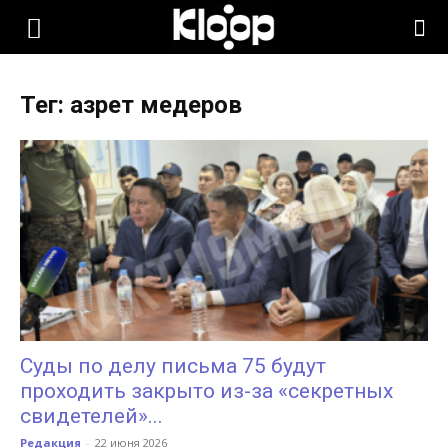
KLOOP.KG
Тег: азрет медеров
—
Новости
Кыргызстана
Суды по делу письма 75 будут
проходить закрыто из-за «секретных
свидетелей»...
Редакция
-
22 июня 2026