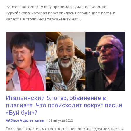
Ранее в российском шоу принимала участие Бегимай
Турусбекова, которая прославилась исполнением песен в
караоке в столичном парке «Ынтымак».
Итальянский блогер, обвинение в
плагиате. Что происходит вокруг песни
«Буй буй»?
Айбике Адилет кызы
-
02 августа 2022
Токторов отметил, что его песню перевели на другие языки, и