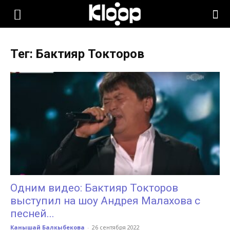
KLOOP.KG
Тег: Бактияр Токторов
—
Новости
Кыргызстана
Одним видео: Бактияр Токторов
выступил на шоу Андрея Малахова с
песней...
Канышай Балкыбекова
-
26 сентября 2022