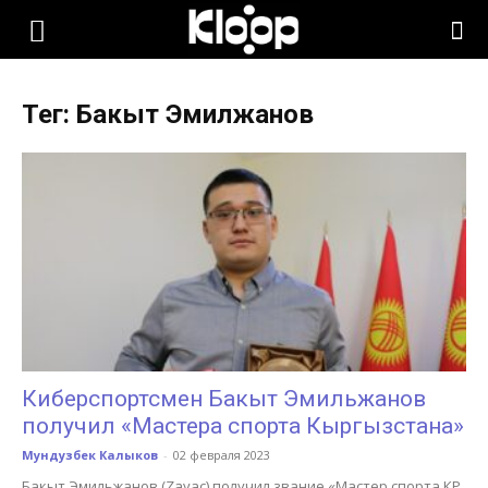
KLOOP.KG
Тег: Бакыт Эмилжанов
—
Новости
Кыргызстана
Киберспортсмен Бакыт Эмильжанов
получил «Мастера спорта Кыргызстана»
Мундузбек Калыков
-
02 февраля 2023
Бакыт Эмильжанов (Zayac) получил звание «Мастер спорта КР